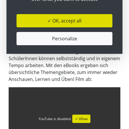
In dieser Videoausgabe wird Lehrerin Stefanie Rack
wird von ihren SchülerInnen interviewt und erklärt,
warum sie die Lern-App “Book Creator” im
✓ OK, accept all
Unterricht oder auch für Distance Learning
einsetzt und wie ihre SchülerInnen davon
profitieren. Diese vielfältige App eignet sich sehr
Personalize
gut zum Präsentieren für SchülerInnen-Arbeiten
aber auch zur Stoffaufbereitung für Lehrkräfte. Die
SchülerInnen können selbstständig und in eigenem
Tempo arbeiten. Mit den eBooks ergeben sich
übersichtliche Themengebiete, zum immer wieder
Anschauen, Lernen und Üben! Film ab:
YouTube is disabled.
✓ Allow